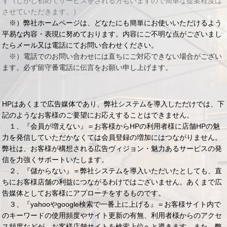
す（しかし初めてサービスをされる方もいますので簡単な提案程度は
させていただきます。）
※）弊社ホームページは、どなたにも簡単にお使いいただけるよう
平易な内容・表現に努めております。内容にご不明な点がございまし
たらメール又は電話にてお問い合わせください。
※）電話でのお問い合わせには直ちにご対応できない場合がござい
ます。必ず留守番電話に伝言をお願い申し上げます。
HPはあくまで広告媒体であり、弊社システムを導入しただけでは、下
記のようなお客様のご要望にお応えすることはできません。
１、『会員が増えない』＝お客様からHPの利用者様に店舗HPの魅
力を発信していただかなくては会員登録の増加にはつながりません。
弊社は、お客様が構想される広告ヴィジョン・魅力あるサービスの発
信を力強くサポートいたします。
２、『儲からない』＝弊社システムを導入いただいたとしても、直
ちにお客様店舗の利益につながるわけではございません。あくまで広
告媒体としてお客様にアプローチをするものです。
３、『yahooやgoogle検索で一番上に上げる』＝お客様サイト内で
のキーワードの使用頻度やサイト更新の有無、利用者様からのアクセ
ス頻度などが、お客様店舗サイトを検索上位へと導きます。また、弊