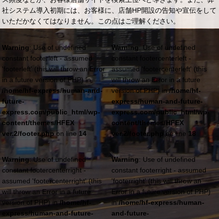
社システム導入初期には、お客様に、店舗HP開設の告知や宣伝をして
いただかなくてはなりません。この点はご理解ください。
Warning
: Use of undefined
Warning
: Use of undefined
constant footerleft - assumed
constant footercenterleft -
'footerleft' (this will throw an Error
assumed 'footercenterleft' (this
in a future version of PHP) in
will throw an Error in a future
/home/hf-express/human-and-
version of PHP) in
/home/hf-
future-
express/human-and-future-
express.com/public_html/wp-
express.com/public_html/wp-
content/themes/HFEX
content/themes/HFEX
ver.2/footer.php
on line
14
ver.2/footer.php
on line
18
Warning
: Use of undefined
Warning
: Use of undefined
constant footercenterright -
constant footerright - assumed
assumed 'footercenterright' (this
'footerright' (this will throw an
will throw an Error in a future
Error in a future version of PHP)
version of PHP) in
/home/hf-
in
/home/hf-express/human-
express/human-and-future-
and-future-