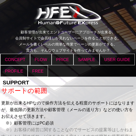
顧客管理が出来てエンドユーザーにアプローチが出来る。
会員制サイトで会員様しか見れないページを作ることができる。
メールを書くレベルの簡単な作業でページの更新ができる。
貴方も、そんなウェブサイトを作ってみませんか？
CONCEPT
FLOW
PRICE
SAMPLE
USER GUIDE
PROFILE
FREE
SUPPORT
サポートの範囲
更新が出来るHPなので操作方法を伝える程度のサポートにはなります
が、最低限の更新方法や顧客管理（メールの送り方）などの使い方を
お伝えさせて頂きます。
※）顧客管理にはPC必須
※）お客様の経営に関することなのでサービスの提案等はしかねま